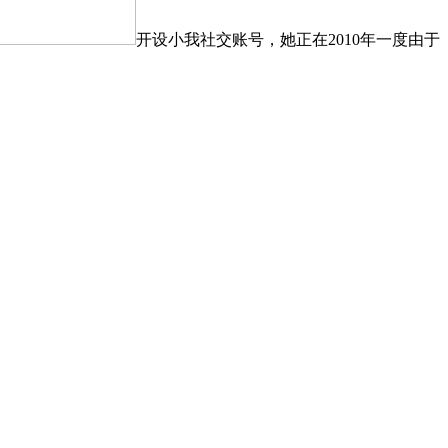
开设小我社交账号，她正在2010年一度由于