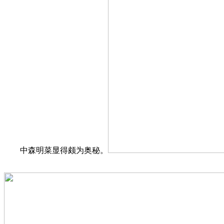
中森明菜显得颇为奥秘。