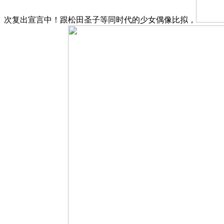
次复出宣言中！跟松田圣子等同时代的少女偶像比拟，