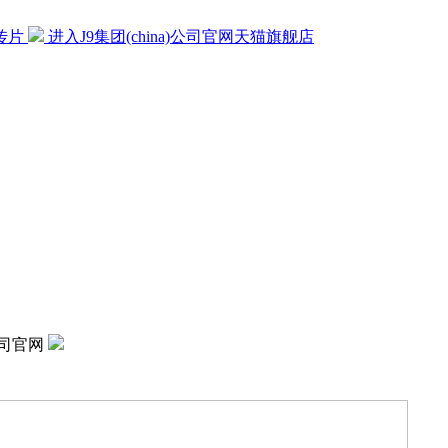
宣传片
进入J9集团(china)公司官网天猫旗舰店
)公司官网