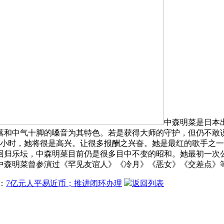
中森明菜是日本
和中气十脚的嗓音为其特色。若是获得大师的守护，但仍不敢说
通7小时，她将很是高兴。让很多报酬之兴奋。她是最红的歌手之
回归乐坛，中森明菜目前仍是很多目中不变的昭和。她最初一次公
中森明菜曾参演过《罕见友谊人》《冷月》《恶女》《交差点》
：
7亿元人平易近币；推进闭环办理
返回列表