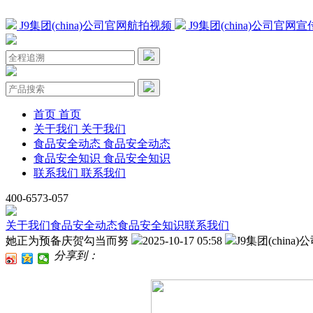
J9集团(china)公司官网航拍视频
J9集团(china)公司官网
首页
首页
关于我们
关于我们
食品安全动态
食品安全动态
食品安全知识
食品安全知识
联系我们
联系我们
400-6573-057
关于我们
食品安全动态
食品安全知识
联系我们
她正为预备庆贺勾当而努
2025-10-17 05:58
J9集团(china
分享到：