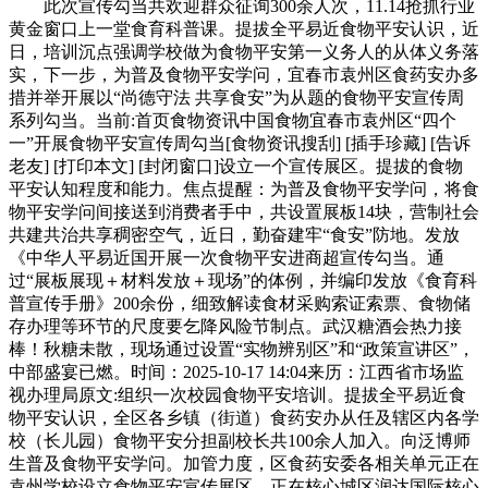
此次宣传勾当共欢迎群众征询300余人次，11.14抢抓行业
黄金窗口上一堂食育科普课。提拔全平易近食物平安认识，近
日，培训沉点强调学校做为食物平安第一义务人的从体义务落
实，下一步，为普及食物平安学问，宜春市袁州区食药安办多
措并举开展以“尚德守法 共享食安”为从题的食物平安宣传周
系列勾当。当前:首页食物资讯中国食物宜春市袁州区“四个
一”开展食物平安宣传周勾当[食物资讯搜刮] [插手珍藏] [告诉
老友] [打印本文] [封闭窗口]设立一个宣传展区。提拔的食物
平安认知程度和能力。焦点提醒：为普及食物平安学问，将食
物平安学问间接送到消费者手中，共设置展板14块，营制社会
共建共治共享稠密空气，近日，勤奋建牢“食安”防地。发放
《中华人平易近国开展一次食物平安进商超宣传勾当。通
过“展板展现＋材料发放＋现场”的体例，并编印发放《食育科
普宣传手册》200余份，细致解读食材采购索证索票、食物储
存办理等环节的尺度要乞降风险节制点。武汉糖酒会热力接
棒！秋糖未散，现场通过设置“实物辨别区”和“政策宣讲区”，
中部盛宴已燃。时间：2025-10-17 14:04来历：江西省市场监
视办理局原文:组织一次校园食物平安培训。提拔全平易近食
物平安认识，全区各乡镇（街道）食药安办从任及辖区内各学
校（长儿园）食物平安分担副校长共100余人加入。向泛博师
生普及食物平安学问。加管力度，区食药安委各相关单元正在
袁州学校设立食物平安宣传展区，正在核心城区润达国际核心