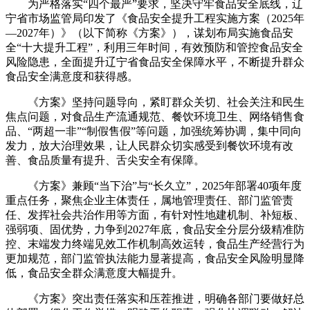
为严格落实“四个最严”要求，坚决守牢食品安全底线，辽
宁省市场监管局印发了《食品安全提升工程实施方案（2025年
—2027年）》（以下简称《方案》），谋划布局实施食品安
全“十大提升工程”，利用三年时间，有效预防和管控食品安全
风险隐患，全面提升辽宁省食品安全保障水平，不断提升群众
食品安全满意度和获得感。
《方案》坚持问题导向，紧盯群众关切、社会关注和民生
焦点问题，对食品生产流通规范、餐饮环境卫生、网络销售食
品、“两超一非”“制假售假”等问题，加强统筹协调，集中同向
发力，放大治理效果，让人民群众切实感受到餐饮环境有改
善、食品质量有提升、舌尖安全有保障。
《方案》兼顾“当下治”与“长久立”，2025年部署40项年度
重点任务，聚焦企业主体责任，属地管理责任、部门监管责
任、发挥社会共治作用等方面，有针对性地建机制、补短板、
强弱项、固优势，力争到2027年底，食品安全分层分级精准防
控、末端发力终端见效工作机制高效运转，食品生产经营行为
更加规范，部门监管执法能力显著提高，食品安全风险明显降
低，食品安全群众满意度大幅提升。
《方案》突出责任落实和压茬推进，明确各部门要做好总