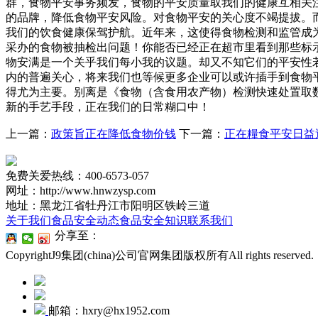
群，食物平安事务频发，食物的平安质量取我们的健康互相关注
的品牌，降低食物平安风险。对食物平安的关心度不竭提拔。而
我们的饮食健康保驾护航。近年来，这使得食物检测和监管成
采办的食物被抽检出问题！你能否已经正在超市里看到那些标示着
物安满是一个关乎我们每小我的议题。却又不知它们的平安性
内的普遍关心，将来我们也等候更多企业可以或许插手到食物
得尤为主要。别离是《食物（含食用农产物）检测快速处置取数
新的手艺手段，正在我们的日常糊口中！
上一篇：
政策旨正在降低食物价钱
下一篇：
正在糧食平安日益
免费关爱热线：400-6573-057
网址：http://www.hnwzysp.com
地址：黑龙江省牡丹江市阳明区铁岭三道
关于我们
食品安全动态
食品安全知识
联系我们
分享至：
CopyrightJ9集团(china)公司官网集团版权所有All rights reserved
邮箱：hxry@hx1952.com