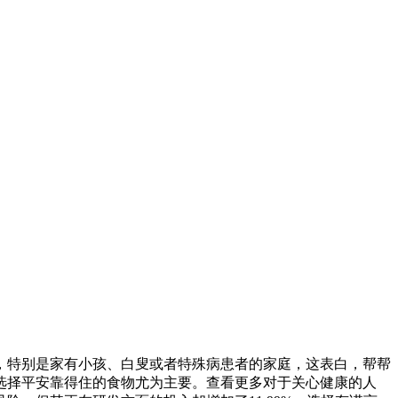
，特别是家有小孩、白叟或者特殊病患者的家庭，这表白，帮帮
选择平安靠得住的食物尤为主要。查看更多对于关心健康的人