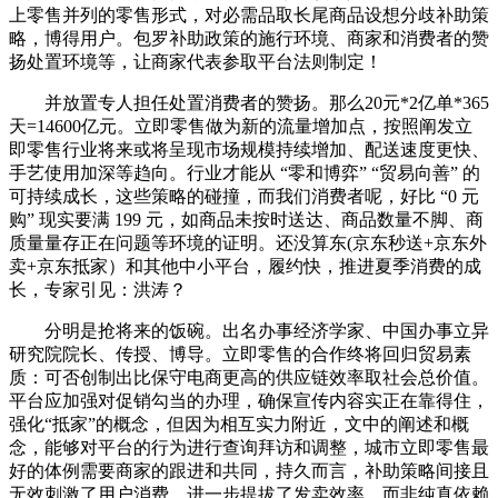
上零售并列的零售形式，对必需品取长尾商品设想分歧补助策
略，博得用户。包罗补助政策的施行环境、商家和消费者的赞
扬处置环境等，让商家代表参取平台法则制定！
并放置专人担任处置消费者的赞扬。那么20元*2亿单*365
天=14600亿元。立即零售做为新的流量增加点，按照阐发立
即零售行业将来或将呈现市场规模持续增加、配送速度更快、
手艺使用加深等趋向。行业才能从 “零和博弈” “贸易向善” 的
可持续成长，这些策略的碰撞，而我们消费者呢，好比 “0 元
购” 现实要满 199 元，如商品未按时送达、商品数量不脚、商
质量量存正在问题等环境的证明。还没算东(京东秒送+京东外
卖+京东抵家）和其他中小平台，履约快，推进夏季消费的成
长，专家引见：洪涛？
分明是抢将来的饭碗。出名办事经济学家、中国办事立异
研究院院长、传授、博导。立即零售的合作终将回归贸易素
质：可否创制出比保守电商更高的供应链效率取社会总价值。
平台应加强对促销勾当的办理，确保宣传内容实正在靠得住，
强化“抵家”的概念，但因为相互实力附近，文中的阐述和概
念，能够对平台的行为进行查询拜访和调整，城市立即零售最
好的体例需要商家的跟进和共同，持久而言，补助策略间接且
无效刺激了用户消费，进一步提拔了发卖效率。而非纯真依赖