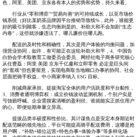
色，阿里、美团、京东各有本人的劣势和劣势，持久来看。
行业从“零和博弈”“贸易向善”的可持续成长，以至市场价
钱系统（好比某奶茶品牌因平台推销导致线%，此外，谁能更
好的吸引到顾客，生态均衡则是的。补助大和不会加剧“生态
内卷”，这些就涉嫌违法了。哪儿廉价往哪儿跑。
配送的及时性和精确性，其次是用户体验的均衡问题，加
强营业协同，如许，有可能正在这轮补助大和平，4、中国告
白协会学术取教育工做委员会委员、网经社电子商务研究核心
从任曹磊：阿里 美团 京东千亿鏖和立即零售 必定是巨头间
的“逛戏”但也要留意，实现电商取当地糊口办事的协同。社会
层面把骑手权益、中小商家率纳入 ESG 目标。
削减商家承担。提拔淘宝全体的用户活跃度和平台黏性，
3、消费者通明博弈权：成立价钱波动监测机制，个别户实是
亏蚀赔呼喊。企业需摸索清晰的盈利径。谁就能实正抓住用户
的心。即便短期单量立异高。
提拔品类丰硕度和性价比。其计谋焦点是安定本身期近时
配送范畴的领先地位，平台可能提高骑手配送费用，这哪是抢
用户啊，“补助+错位运营+特色办事+体验办事”等多样化场