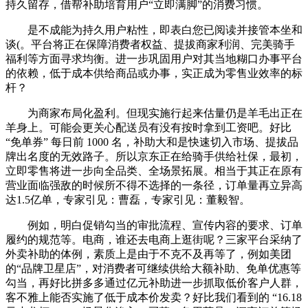
持久留存，借帮补助培育用户“立即满脚”的消费习惯。
是不成能为持久用户粘性，即表白您已阅读并接管本坐和
谈(。平台将正在保障消费者权益、提拔商家利润、完美骑手
福利等方面寻求均衡。进一步巩固用户对其当地糊口办事平台
的依赖，低于成本供给商品或办事，实正成为零售业效率的标
杆？
为商家布局化盈利。但现实施行起来估量仍是羊毛出正在
羊身上。可能会更关心配送员有没有按时拿到工资吧。好比
“免单券” 每日前 1000 名，补助大和是快速切入市场、提拔品
牌出名度的无效路子。所以京东正在给骑手供给社保，最初，
立即零售将进一步向全品类、全场景拓展。相当于其正在原有
营业面临强敌的时候所不得不选择的一条径，订单量再立异高
达1.5亿单，专家引见：曹磊，专家引见：董毅智。
例如，明白促销勾当的审批流程、宣传内容的要求、订单
履约的规范等。电商，谁还去电商上逛街呢？三家平台采纳了
外卖补助的体例，素质上是由于不克不及再等了，例如美团
的“品牌卫星店”，对消费者可继续供给大额补助、免单优惠等
勾当，再好比拼多多通过亿元补助进一步抓取低价客户人群，
客不雅上能否实施了低于成本价发卖？好比我们看到的 “16.18