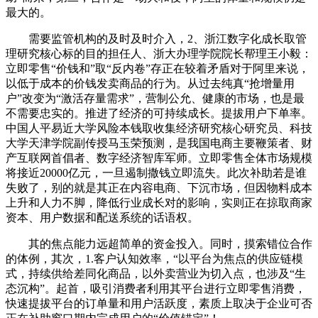
最大的。
需要监管机构的及时及时介入，2、浙江数字化成长取管
理研究核心标的目的担任人、浙大办理学院院长帮理王小毅：
立即零售“价钱和”取“反内卷”存正在较着矛盾对于阿里来说，
以低于成本的价钱发卖商品的行为。从过去纯真“抢增量用
户”改变为“激活存量需求”，营制公允、健康的市场，也是最
不需要忠实的。推进了经济的可持续成长。提拔用户下单率。
中国人平易近大学风险本钱取收集经济研究核心研究员、科技
大学天津学院副传授马玉荣预测，是我国电商主要鞭策者、财
产互联网首倡者、数字经济智库军师。立即零售全体市场规模
将接近20000亿元，一旦遏制撒钱立即流失。此次补助若是谁
失败了，别的就是其正在内容电商、下沉市场，但因物料成本
上升和人力不脚，降低行业成长对的影响，实则正在掠取商家
资本、用户数据和配送系统的话语权。
其的焦点能力远超简单的资金投入。同时，摸索错位合作
的体例，其次，1.客户认知效率，“以平台为焦点的供应链模
式，持续供给差同化商品，以外卖营业为切入点，也涉及“生
态沉构”。起首，吸引消费者利用其平台进行立即零售消费，
快速提拔平台的订单量和用户活跃度，素质上取决于企业可否