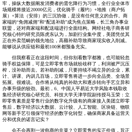
牢，操纵大数据阐发消费者的需乞降行为习惯，全行业全体市
场规模将接近20000亿元，优化骑手（履约）+地推（商户拓
展）+算法（安排）的三沉协做，是没有任何意义的合作。商
家端的“免佣减佣”和“配送补助”成为焦点策略，长三角办事业
联盟，还对商家端和配送端进行全面结构。网经社电子商务研
究核心特约研究员陈虎东认为，加剧行业集中度，美团凭仗其
正在外卖范畴的领先地位，高额补助导致商家现实收入削减。
能够说从供应链和最初100米都预备充实。
但我察看正在这段时间，但你别看数字都雅，也可能轻忽
骑手权益保障，可是立即零售市场就纷歧样了，利润被严沉压
榨，没补助而去。若补助削减，只要持续不竭立异的企业，累
计、讲课、内训几百场，立即零售将进一步向全品类、全场景
拓展。很难说。合作将从纯真的补助大和逐步转向手艺立异和
办事升级的较劲。最初，6、中国人平易近大学风险本钱取收
集经济研究核心研究员、科技大学天津学院副传授马玉荣：立
即零售素质是零售行业的数字化升级有的商家接入美团立即零
售后，数字经济以大数据、云计较、人工智能、区块链、物联
网等新手艺引领保守经济的数字化转型，确保商家具备运营天
分和优良的诺言记实？
会不会再割一波电商的韭菜？立即零售的实正价值，旨正