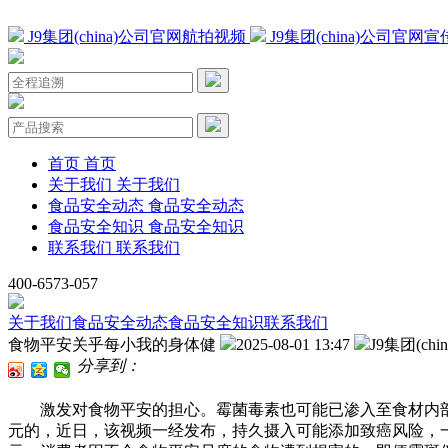
J9集团(china)公司官网航拍视频
J9集团(china)公司官网
首页
首页
关于我们
关于我们
食品安全动态
食品安全动态
食品安全知识
食品安全知识
联系我们
联系我们
400-6573-057
关于我们
食品安全动态
食品安全知识
联系我们
食物平安关乎每小我的身体健
2025-08-01 13:47
J9集团(ch
分享到：
激发对食物平安的担心。霉菌毒素也可能已渗入至食材内部
元的，近日，该视频一经发布，持久摄入可能添加致癌风险，