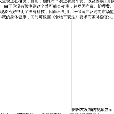
呈现正在概况，目前，确保市平易近餐桌平安。以及因误工削减的
示：由于你没有预测到这个菜可能会变质，包罗医疗费、护理费
个现象恰好申明了没有科技，因而不食用。应保留并及时向市场
小我的身体健康，同时可根据《食物平安法》要求商家补偿丧失
据网友发布的视频显示，