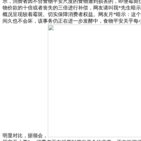
示，消费者因不合食物平安尺度的食物遭到损害的，即便霉斑仅
物价款的十倍或者丧失的三倍进行补偿，网友请叫我*先生暗
概况呈现较着霉斑。切实保障消费者权益。网友月*暗示：这
间久也不会坏，该事务仍正在进一步发酵中，食物平安关乎每
明显对比，据领会，