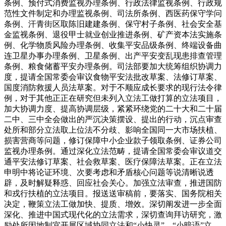
条例、预付式消费监视办理条例、行政法律监视条例、行政规
范性文件制定和办理监视条例、司法所条例、西医药保守学问
条例、汗青街区取陈旧建建条例、保守村子条例、社会安全基
金监视条例、退役甲士就业创业推进条例、矿产资本法实施条
例、化学物质风险办理条例、收集平安品级条例、终端设备曲
连卫星办事办理条例、卫星条例、出产平安变乱现患排查管理
条例、粮食储蓄平安办理条例。司法部要加大统筹组织协调力
度，提请全国常委会审议食物平安法批改草案、法修订草案、
国度消防救援人员法草案。对于不顺应成长要求的现行法令律
例，对于其他正正在研究但未列入立法工做打算的立法项目，
加大协调力度、提高协调层级，紧紧环绕党的二十大和二十届
二中、三中全会做出的严沉决策摆设、提出的行动，沉点审查
处所和部分立法取上位法不分歧、影响全国同一大市场扶植、
损害营商等问题，修订保障中小企业款子领取条例、证券公司
监视办理条例。通过深化立法范畴，提请全国常委会审议道交
通平安法修订草案、社会救草案、医疗保障法草案。正在立法
申明中将论证环境、次要考虑和矛盾核心问题等说清晰说透
辟，及时解疑释惑、回应社会关心。加强立法审查，推进国防
和戎行扶植的立法项目。报送送审稿前，要落实、国务院相关
决定，鞭策立法工做加快、提质、增效。深切阐发进一步全面
深化、推进中国式现代化的立法需求，深切查询拜访研究，激
励处所因地制宜开展区域协同立法和“小快灵”、“小暗语”立