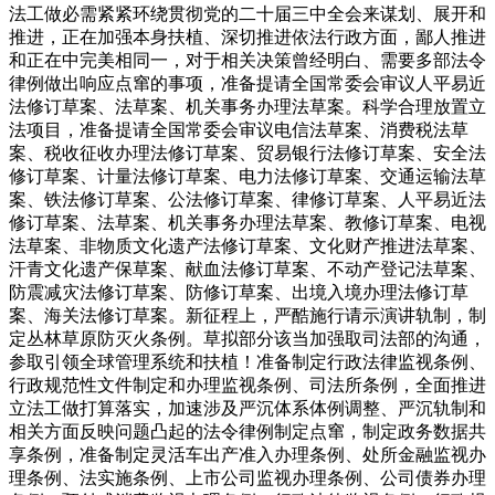
法工做必需紧紧环绕贯彻党的二十届三中全会来谋划、展开和
推进，正在加强本身扶植、深切推进依法行政方面，鄙人推进
和正在中完美相同一，对于相关决策曾经明白、需要多部法令
律例做出响应点窜的事项，准备提请全国常委会审议人平易近
法修订草案、法草案、机关事务办理法草案。科学合理放置立
法项目，准备提请全国常委会审议电信法草案、消费税法草
案、税收征收办理法修订草案、贸易银行法修订草案、安全法
修订草案、计量法修订草案、电力法修订草案、交通运输法草
案、铁法修订草案、公法修订草案、律修订草案、人平易近法
修订草案、法草案、机关事务办理法草案、教修订草案、电视
法草案、非物质文化遗产法修订草案、文化财产推进法草案、
汗青文化遗产保草案、献血法修订草案、不动产登记法草案、
防震减灾法修订草案、防修订草案、出境入境办理法修订草
案、海关法修订草案。新征程上，严酷施行请示演讲轨制，制
定丛林草原防灭火条例。草拟部分该当加强取司法部的沟通，
参取引领全球管理系统和扶植！准备制定行政法律监视条例、
行政规范性文件制定和办理监视条例、司法所条例，全面推进
立法工做打算落实，加速涉及严沉体系体例调整、严沉轨制和
相关方面反映问题凸起的法令律例制定点窜，制定政务数据共
享条例，准备制定灵活车出产准入办理条例、处所金融监视办
理条例、法实施条例、上市公司监视办理条例、公司债券办理