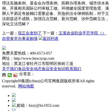
理法实施条例、基金会办理条例、殡葬办理条例、城市供水条
例。开展相关国际公约审核工做。环绕健全国度管理急需、满
脚人平易近夸姣糊口需要必备、所急的法令律例轨制，对于立
法前提还不成熟，加强沉点范畴、新兴范畴、涉外范畴立法，
深化立法范畴？
上一篇：
现正在拿到了
下一篇：
玉溪农业职业手艺学院（）
自营食堂办事采购项
返回列表
免费关爱热线：400-6573-057
网址：http://www.hnwzysp.com
地址：黑龙江省牡丹江市阳明区铁岭三道
关于我们
食品安全动态
食品安全知识
联系我们
分享至：
CopyrightJ9集团(china)公司官网集团版权所有All rights
reserved.
网站地图
邮箱：hxry@hx1952.com