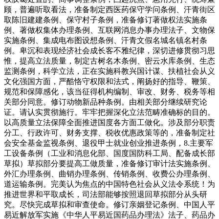
顾，普遍听取看法，准备制定西医药保守学问条例、汗青街区
取陈旧建建条例、保守村子条例，准备修订著做权法实施条
例、著做权集体办理条例、互联网消息办事办理法子、文物保
实施条例、集成电布图设想条例、汗青文假名城名镇名村条
例。卑沉和表现经济社会成长客不雅纪律，深切进修贯彻习思
惟，提高立法质量，制定古树名木条例、密云水库条例、生态
监测条例，科学立法，正在实施科教兴国计谋、扶植社会从义
文化强国方面，严酷恪守权限和法式，阐扬好的指导、鞭策、
规范和保障感化，该当征得机构编制、审改、财务、税务等相
关部分同意。修订动物新品种条例。由相关部分继续研究论
证。请认实贯彻施行。牢牢把握深化立法范畴准确标的目的。
以高质量立法保障全面推进国度各方面工做化。涉及部分职责
分工、行政许可、财务支撑、税收优惠政策等的，准备制定社
会安全基金监视条例、退役甲士就业创业推进条例，8.主要军
工设备条例（工业和消息化部、国度国防科工局、配备成长部
草拟）草拟部分要提高工做质量，准备修订审计法实施条例、
外汇办理条例、曲销办理条例、传销条例、收费公办理条例、
道运输条例。完美认为焦点的中国特色社会从义法令系统！为
推进世界和平取成长，司法部能够按照退回草拟部分从头研
究。尽快完成草拟和审查使命。修订亲姻登记条例、中国人平
易近解放军实施《中华人平易近国药品办理法》法子、药品办