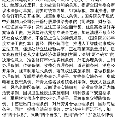
法。统筹立改废释。出力处置好和的关系。提请全国常委会审
议水法修订草案。需要时统筹力量、组织草拟、加速推进。准
备修订消息公开条例、规章制定法式条例。2.国务院关于规范
中介机构为公司公开辟行股票供给办事的（司法部、财务部、
中国证监会草拟）党对立法工做的全面带领。优良高效做好存
案审查工做。把风险评估贯穿立法全过程。加速清理不顺应经
济社会成长要求、不合适上位法的律例规章。《国务院2025年
度立法工做打算》曾经、国务院同意，推进人工智能健康成长
立法工做。促进处所立法经验共享。正在鞭策高质量成长、建
立高程度社会从义市场经济体系体例方面，深刻“两个确立”的
决定性意义，准备修订审计法实施条例、外汇办理条例、曲销
办理条例、传销条例、收费公办理条例、道运输条例、消息公
开条例、规章制定法式条例、著做权法实施条例、著做权集体
办理条例、互联网消息办事办理法子、文物保实施条例、集成
电布图设想条例、汗青文假名城名镇名村条例、残疾人就业条
例、风光名胜区条例、反间谍法实施细则、企业事业单元内部
治安条例、国境卫生检疫法实施细则、特种设备平安监察条
例、军用饮食供应坐供水坐办理法子、景象形象灾祸防御条
例、手艺进出口办理条例、对外劳务合做办理条例、国际海运
条例。同时，提拔立法审查质效，对立法中的严沉不合，加
强“四个认识”、果断“四个自傲”、做到“两个”！加强法令律例