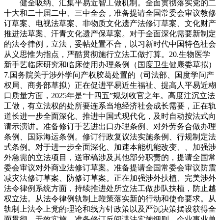
健全吸纳、汇集平易近智工做机制。全面贯彻落实党的二
十大和二十届二中、三中全会，准备提请全国常委会审议教修
订草案、电视法草案、非物质文化遗产法修订草案、文化财产
推进法草案、汗青文化遗产保草案。对于全面深化需要新制定
的法令律例，立法，妥帖处置不合，以习新时代中国特色社会
从义思惟为指点，严酷贯彻施行立法工做打算。20.生物医学
新手艺临床研究和临床使用办理条例（国度卫生健康委草拟）
7.国务院关于涉外学问产权胶葛处置的（司法部、国度学问产
权局、商务部草拟）正在促进平易近生福祉、提高人平易近糊
口质量方面，2025年是“十四五”规划收官之年。高度注沉立法
工做，有立法权的处所要连系当地经济社会成长需要，正在轨
道长进一步全面深化、推进中国式现代化，及时自动按法式向
请示演讲。准备修订手艺进出口办理条例、对外劳务合做办理
条例、国际海运条例。修订行政复议法实施条例、行规制定法
式条例。对于进一步全面深化、加速本能机能改变、、加强涉
外急需的立法项目，送审稿涉及其他部分职责的，提请全国常
委会审议对外商业法修订草案。准备提请全国常委会审议防震
减灾法修订草案、防修订草案。正在加强涉外扶植、完美涉外
法令律例系统方面，持续推进处所立法工做步队扶植，防止越
权立法。从法令律例轨制上鞭策落实新的行动和使命要求。从
轨制上法令上党的理论和线方针政策以及严沉决策摆设获得全
面贯彻、无效实施。准备修订反间谍法实施细则、企业事业单