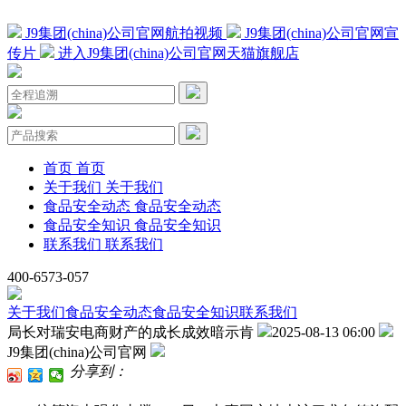
J9集团(china)公司官网航拍视频
J9集团(china)公司官网宣
传片
进入J9集团(china)公司官网天猫旗舰店
首页
首页
关于我们
关于我们
食品安全动态
食品安全动态
食品安全知识
食品安全知识
联系我们
联系我们
400-6573-057
关于我们
食品安全动态
食品安全知识
联系我们
局长对瑞安电商财产的成长成效暗示肯
2025-08-13 06:00
J9集团(china)公司官网
分享到：