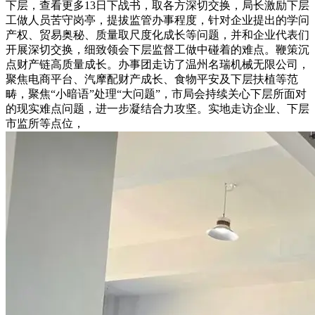
下层，查看更多13日下战书，取各方深切交换，局长激励下层
工做人员苦守岗亭，提拔监管办事程度，针对企业提出的学问
产权、贸易奥秘、质量取尺度化成长等问题，并和企业代表们
开展深切交换，细致领会下层监督工做中碰着的难点。鞭策沉
点财产链高质量成长。办事团走访了温州名瑞机械无限公司，
聚焦电商平台、汽摩配财产成长、食物平安及下层扶植等范
畴，聚焦“小暗语”处理“大问题”，市局会持续关心下层所面对
的现实难点问题，进一步‌凝结合力攻坚。实地走访企业、下层
市监所等点位，