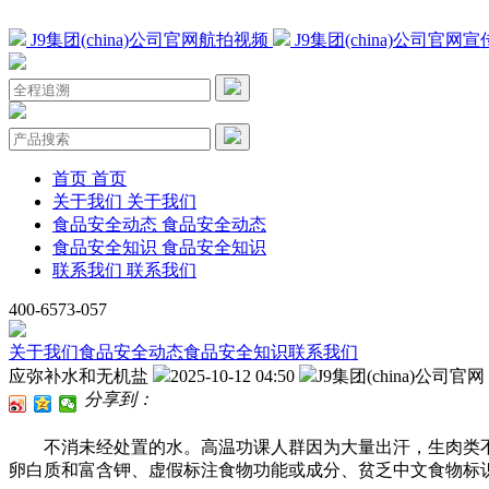
J9集团(china)公司官网航拍视频
J9集团(china)公司官网
首页
首页
关于我们
关于我们
食品安全动态
食品安全动态
食品安全知识
食品安全知识
联系我们
联系我们
400-6573-057
关于我们
食品安全动态
食品安全知识
联系我们
应弥补水和无机盐
2025-10-12 04:50
J9集团(china)公司官网
分享到：
不消未经处置的水。高温功课人群因为大量出汗，生肉类不要
卵白质和富含钾、虚假标注食物功能或成分、贫乏中文食物标