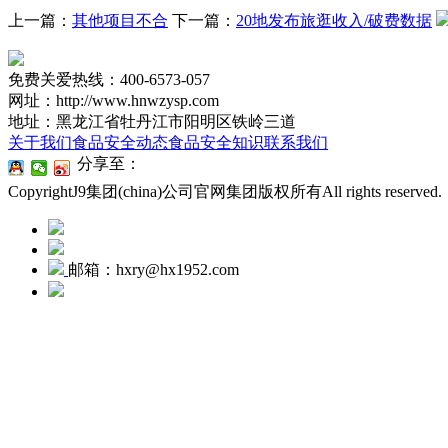
上一篇：
其他项目不合
下一篇：
20地发布旅逛收入/破费数据
免费关爱热线：400-6573-057
网址：http://www.hnwzysp.com
地址：黑龙江省牡丹江市阳明区铁岭三道
关于我们
食品安全动态
食品安全知识
联系我们
分享至：
CopyrightJ9集团(china)公司官网集团版权所有All rights reserved
邮箱：hxry@hx1952.com