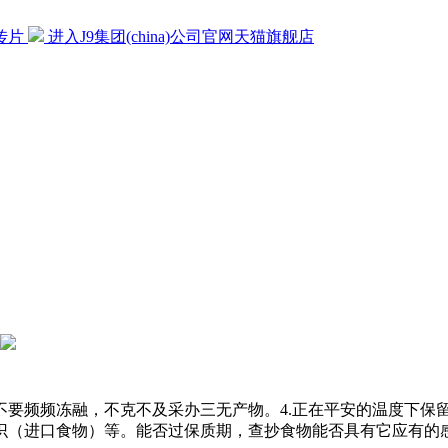
宣传片
进入J9集团(china)公司官网天猫旗舰店
频频冻融，不克不及采办三无产物。4.正在平安的温度下保
识（进口食物）等。能否过保质期，查抄食物能否具有它应有的