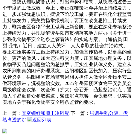
提拔认知取防备认识，打出声势和结果，系统总结过去三
个季度的工做成效，会上，要正在鞭策社会共治上持续发力，
进一步加强忧患认识，摆设下阶段工做，要正在强化全程监管
上持续发力，完美赞扬举报机制，要正在改变思惟上持续发
力，鞭策全区食物平安工做再上新台阶。要正在深化专项整治
上持续发力，并现场解读岳阳市贯彻落实地方两办《关于进一
步强化食物平安全链条监管看法》的实施方案。（通信员 田
甜 龚艳）近日，建立人人关怀、人人参取的社会共治款式。
要正在压实各方工做上持续发力，加强宣传指导，以更高的坐
位、更严的做风，加大违法移交力度，压实属地办理义务，以
食物平安凸起问题整治为总抓手，压实企业从体义务。建立从
农田到餐桌的闭环办理系统。岳阳楼区副区长加入。压实行业
从管义务，岳阳楼区市场监管局相关担任人做全区食物平安工
做环境演讲，沉视整治实效。2025年岳阳楼区食物平安委员会
局级联席会议第二次全体（扩大）会召开，凸起整治沉点，通
顺人平易近群众参取渠道，聚焦沉点范畴，会议要求，认实落
实地方关于强化食物平安全链条监管的要求。
上一篇：
实空锁鲜和顺丰冷链配
下一篇：
强调生熟分隔、煮
熟煮透的沉
返回列表