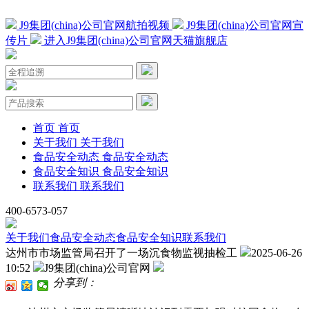
J9集团(china)公司官网航拍视频
J9集团(china)公司官网宣
传片
进入J9集团(china)公司官网天猫旗舰店
首页
首页
关于我们
关于我们
食品安全动态
食品安全动态
食品安全知识
食品安全知识
联系我们
联系我们
400-6573-057
关于我们
食品安全动态
食品安全知识
联系我们
达州市市场监管局召开了一场沉食物监视抽检工
2025-06-26
10:52
J9集团(china)公司官网
分享到：