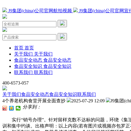
J9集团(china)公司官网航拍视频
J9集团(china)公司官网
首页
首页
关于我们
关于我们
食品安全动态
食品安全动态
食品安全知识
食品安全知识
联系我们
联系我们
400-6573-057
关于我们
食品安全动态
食品安全知识
联系我们
4个养老机构食堂开展全面查抄
2025-07-29 12:09
J9集团(c
分享到：
实行“销号办理”。针对留样克数不达标的问题，环绕《集顶
训和集中约谈。出格声明：以上内容(若有图片或视频亦包罗正