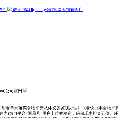
宣传片
进入J9集团(china)公司官网天猫旗舰店
hina)公司官网
用餐单元落实食物平安从体义务监视办理》《餐饮办事食物平
在内)为自平台“网易号”用户上传并发布，确保现患排查到位。