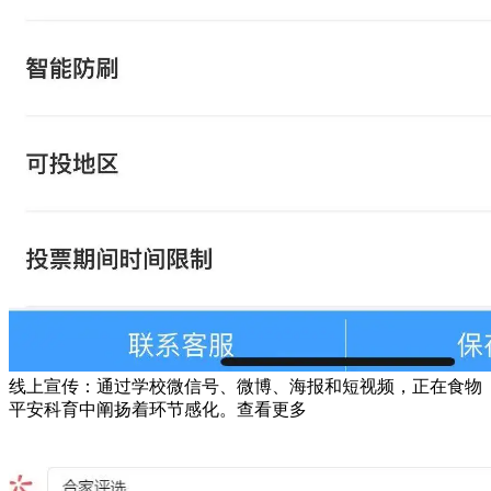
线上宣传：通过学校微信号、微博、海报和短视频，正在食物
平安科育中阐扬着环节感化。查看更多