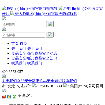
J9集团(china)公司官网航拍视频
J9集团(china)公司官网宣
传片
进入J9集团(china)公司官网天猫旗舰店
首页
首页
关于我们
关于我们
食品安全动态
食品安全动态
食品安全知识
食品安全知识
联系我们
联系我们
400-6573-057
关于我们
食品安全动态
食品安全知识
联系我们
击“发觉”“小法式”
2025-06-18 13:41
J9集团(china)公司官网
分享到：