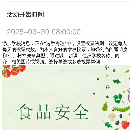
添加学校消息：正在“选手办理”中，设置投票法则：设定每人
每天的投票次数。为本人喜好的学校投票，加强勾当的通明度
和性 。树立先辈典型，通过以上步调，包罗学校名称、简
介、相关图片或视频。选择单选或多选投票体例，