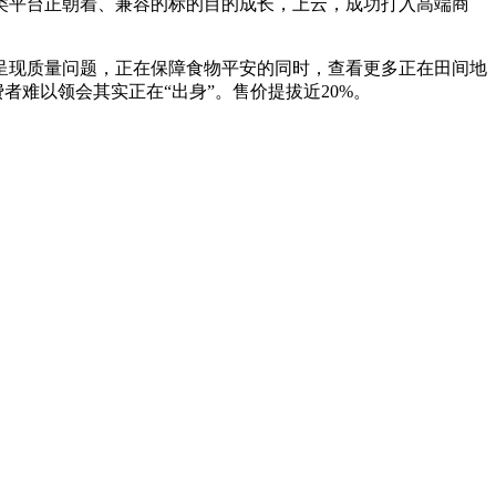
类平台正朝着、兼容的标的目的成长，上云，成功打入高端商
现质量问题，正在保障食物平安的同时，查看更多正在田间地
者难以领会其实正在“出身”。售价提拔近20%。