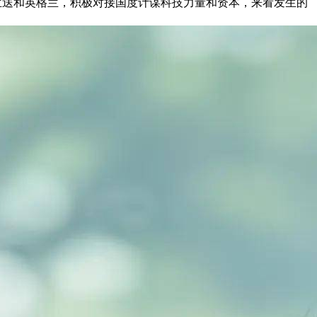
冠，荷兰送和英格兰，积极对接国度计谋科技力量和资本，来看发生的