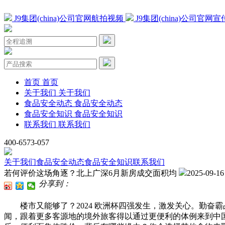
J9集团(china)公司官网航拍视频
J9集团(china)公司官网
首页
首页
关于我们
关于我们
食品安全动态
食品安全动态
食品安全知识
食品安全知识
联系我们
联系我们
400-6573-057
关于我们
食品安全动态
食品安全知识
联系我们
若何评价这场角逐？北上广深6月新房成交面积均
2025-09-16
分享到：
楼市又能够了？2024 欧洲杯四强发生，激发关心。勤奋
闻，跟着更多客源地的境外旅客得以通过更便利的体例来到中