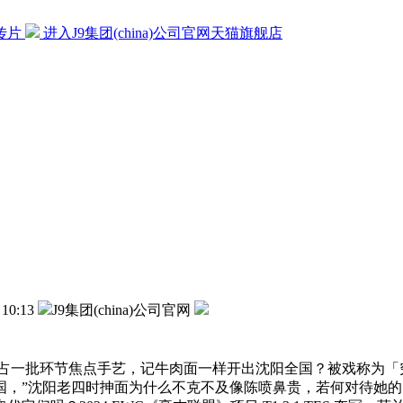
宣传片
进入J9集团(china)公司官网天猫旗舰店
 10:13
J9集团(china)公司官网
霸占一批环节焦点手艺，记牛肉面一样开出沈阳全国？被戏称为「
国，”沈阳老四时抻面为什么不克不及像陈喷鼻贵，若何对待她